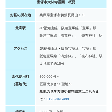
宝塚市大林寺霊園 概要
お墓の所在地
兵庫県宝塚市切畑長尾山１３
最寄駅
JR福知山線・阪急宝塚線「宝塚」駅
阪急宝塚線「清荒神」、「売布神社」駅
アクセス
JR福知山線・阪急宝塚線「宝塚」駅
阪急宝塚線「清荒神」、「売布神社」駅
より車で約10分
永代使用料
500,000円～
（墓地代）
区画大きさ:１聖地〜
墓地の見学希望や資料請求はこちらま
で：
0120-841-499
管理料
5,000円～/年間